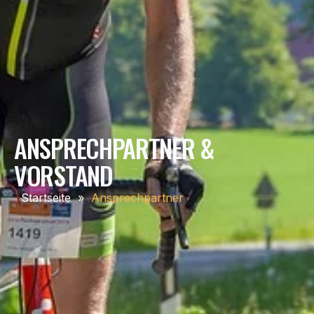
ANSPRECHPARTNER &
VORSTAND
Startseite
»
Ansprechpartner